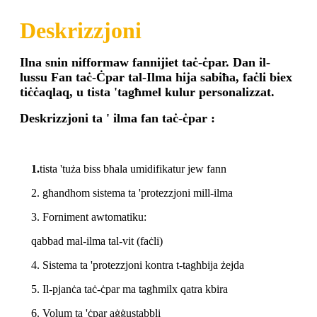
Deskrizzjoni
Ilna snin nifformaw fannijiet taċ-ċpar. Dan il-
lussu
Fan taċ-Ċpar tal-Ilma
hija sabiħa, faċli biex
tiċċaqlaq, u tista 'tagħmel kulur personalizzat.
Deskrizzjoni
ta '
ilma
fan taċ-ċpar
:
1.
tista 'tuża biss bħala umidifikatur jew fann
2. għandhom sistema ta 'protezzjoni mill-ilma
3. Forniment awtomatiku:
qabbad mal-ilma tal-vit (faċli)
4. Sistema ta 'protezzjoni kontra t-tagħbija żejda
5. Il-pjanċa taċ-ċpar ma tagħmilx qatra kbira
6. Volum ta 'ċpar aġġustabbli