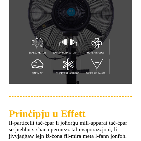
Prinċipju u Effett
Il-partiċelli taċ-ċpar li joħorġu mill-apparat taċ-ċpar
se jneħħu s-sħana permezz tal-evaporazzjoni, li
jivvjaġġaw lejn iż-żona fil-mira meta l-fann jonfoħ.