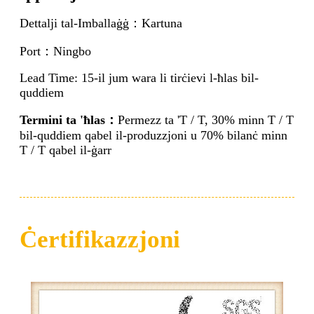
Dettalji tal-Imballaġġ
：
Kartuna
Port
：
Ningbo
Lead Time: 15-il jum wara li tirċievi l-ħlas bil-
quddiem
Termini ta 'ħlas
：
Permezz ta 'T / T, 30% minn T / T
bil-quddiem qabel il-produzzjoni u 70% bilanċ minn
T / T qabel il-ġarr
Ċertifikazzjoni