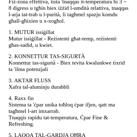
Fiż-żona effettiva, tista 'tnaqqas it-temperatura bi 3 ~
8 digress u tgħin biex iżżid l-umdità relattiva, tnaqqas
l-arja tat-trab u l-purità, li tagħmel spazju komdu
għall-għixien u x-xogħol.
1. MUTUR issiġillat
Mutur issiġillat - Reżistenti għat-temp, reżistenti
għas-sadid, u kwiet.
2. KONNETTUR TAS-SIGURTÀ
Konnettur tas-sigurtà - Biex tevita kwalunkwe tixrid
ta 'ilma potenzjali
3. AKTAR FLUSS
Xafra tal-aluminju durabbli
4. Raxx fin
Sistema ta 'ċpar unika toħloq ċpar ifjen, qatt ma
tagħmel l-art imxarrab.
Tnaqqis rapidu tat-temperatura, Ċpar Fine &
Refreshing.
5. LAQQA TAL-GARDJA OĦRA