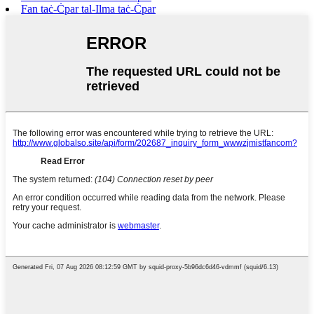
Fan taċ-Ċpar tal-Ilma taċ-Ċpar