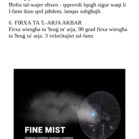
Ħofra tal-wajer eħxen - ipprovdi lqugħ sigur waqt li
l-fann ikun qed jaħdem, lanqas subgħajh.
6. FIRXA TA 'L-ARJA AKBAR
Firxa wiesgħa ta 'ħruġ ta' arja, 90 grad firxa wiesgħa
ta 'ħruġ ta' arja. 3 veloċitajiet tal-fann