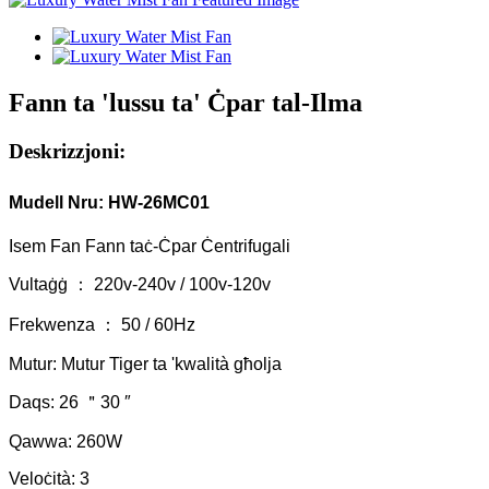
Fann ta 'lussu ta' Ċpar tal-Ilma
Deskrizzjoni:
Mudell Nru: HW-26MC01
Isem Fan Fann taċ-Ċpar Ċentrifugali
Vultaġġ ： 220v-240v / 100v-120v
Frekwenza ： 50 / 60Hz
Mutur: Mutur Tiger ta 'kwalità għolja
Daqs: 26 ＂30 ″
Qawwa: 260W
Veloċità: 3