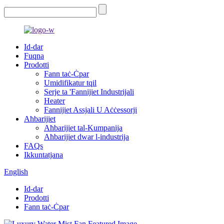
Id-dar
Fuqna
Prodotti
Fann taċ-Ċpar
Umidifikatur tqil
Serje ta 'Fannijiet Industrijali
Heater
Fannijiet Assjali U Aċċessorji
Aħbarijiet
Aħbarijiet tal-Kumpanija
Aħbarijiet dwar l-industrija
FAQs
Ikkuntatjana
English
Id-dar
Prodotti
Fann taċ-Ċpar