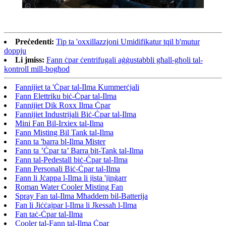
Preċedenti:
Tip ta 'oxxillazzjoni Umidifikatur tqil b'mutur
doppju
Li jmiss:
Fann ċpar ċentrifugali aġġustabbli għall-għoli tal-
kontroll mill-bogħod
Fannijiet ta 'Ċpar tal-Ilma Kummerċjali
Fann Elettriku biċ-Ċpar tal-Ilma
Fannijiet Dik Roxx Ilma Ċpar
Fannijiet Industrijali Biċ-Ċpar tal-Ilma
Mini Fan Bil-Irxiex tal-Ilma
Fann Misting Bil Tank tal-Ilma
Fann ta 'barra bl-Ilma Mister
Fann ta ’Ċpar ta’ Barra bit-Tank tal-Ilma
Fann tal-Pedestall biċ-Ċpar tal-Ilma
Fann Personali Biċ-Ċpar tal-Ilma
Fann li Jċappa l-Ilma li jista 'jinġarr
Roman Water Cooler Misting Fan
Spray Fan tal-Ilma Mħaddem bil-Batterija
Fan li Jiċċajpar l-Ilma li Jkessaħ l-Ilma
Fan taċ-Ċpar tal-Ilma
Cooler tal-Fann tal-Ilma Ċpar