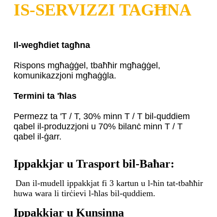
IS-SERVIZZI TAGĦNA
Il-wegħdiet tagħna
Rispons mgħaġġel, tbaħħir mgħaġġel,
komunikazzjoni mgħaġġla.
Termini ta 'ħlas
Permezz ta 'T / T, 30% minn T / T bil-quddiem
qabel il-produzzjoni u 70% bilanċ minn T / T
qabel il-ġarr.
Ippakkjar u Trasport bil-Baħar:
Dan il-mudell ippakkjat fi 3 kartun u l-ħin tat-tbaħħir
huwa wara li tirċievi l-ħlas bil-quddiem.
Ippakkjar u Kunsinna